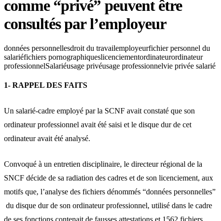
comme “privé” peuvent être
consultés par l’employeur
données personnelles
droit du travail
employeur
fichier personnel du
salarié
fichiers pornographiques
licenciement
ordinateur
ordinateur
professionnel
Salarié
usage privé
usage professionnel
vie privée salarié
1- RAPPEL DES FAITS
Un salarié-cadre employé par la SCNF avait constaté que son
ordinateur professionnel avait été saisi et le disque dur de cet
ordinateur avait été analysé.
Convoqué à un entretien disciplinaire, le directeur régional de la
SNCF décide de sa radiation des cadres et de son licenciement, aux
motifs que, l’analyse des fichiers dénommés “données personnelles”
du disque dur de son ordinateur professionnel, utilisé dans le cadre
de ses fonctions contenait de fausses attestations et 1562 fichiers