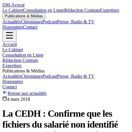
DM
.
Avocat
Le Cabinet
Consultation en Ligne
Rédaction Contrats
Expertises
Publications & Médias
Actualités
Chroniques
Podcast
Presse, Radio & TV
Honoraires
Contact
Accueil
Le Cabinet
Consultation en Ligne
Rédaction Contrats
Expertises
Publications & Médias
Actualités
Chroniques
Podcast
Presse, Radio & TV
Honoraires
Contact
Retour aux actualités
4 mars 2018
La CEDH : Confirme que les
fichiers du salarié non identifié