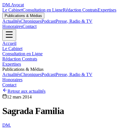
DM
.
Avocat
Le Cabinet
Consultation en Ligne
Rédaction Contrats
Expertises
Publications & Médias
Actualités
Chroniques
Podcast
Presse, Radio & TV
Honoraires
Contact
Accueil
Le Cabinet
Consultation en Ligne
Rédaction Contrats
Expertises
Publications & Médias
Actualités
Chroniques
Podcast
Presse, Radio & TV
Honoraires
Contact
Retour aux actualités
12 mars 2014
Sagrada Familia
DM
.