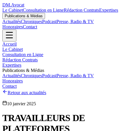
DM
.
Avocat
Le Cabinet
Consultation en Ligne
Rédaction Contrats
Expertises
Publications & Médias
Actualités
Chroniques
Podcast
Presse, Radio & TV
Honoraires
Contact
Accueil
Le Cabinet
Consultation en Ligne
Rédaction Contrats
Expertises
Publications & Médias
Actualités
Chroniques
Podcast
Presse, Radio & TV
Honoraires
Contact
Retour aux actualités
10 janvier 2025
TRAVAILLEURS DE
PLATEFORMES