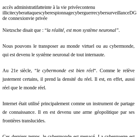
accès administratif
atteinte à la vie privée
contenu
illicite
cyberattaques
cyberespionnage
cyberguerre
cybersurveillance
DG
de connexion
vie privée
Nietzsche disait que : “
la réalité, est mon système neuronal”.
Nous pouvons le transposer au monde virtuel ou au cybermonde,
qui est devenu le système neuronal de tout internaute.
Au 21e siècle, “
le cybermonde est bien réel
“. Comme le relève
justement certains, il prend la densité du réel. Il est, en effet, aussi
réel que le monde réel.
Internet était utilisé principalement comme un instrument de partage
de connaissance. Il en est devenu une arme géopolitique par ses
frontières translucides.
Ces derniers temps, le cybermonde est menacé. La cyberguerre est