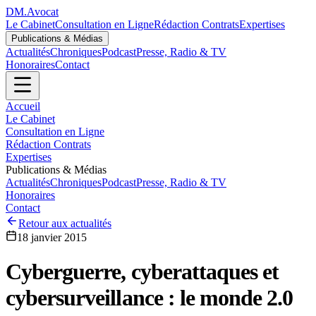
DM
.
Avocat
Le Cabinet
Consultation en Ligne
Rédaction Contrats
Expertises
Publications & Médias
Actualités
Chroniques
Podcast
Presse, Radio & TV
Honoraires
Contact
Accueil
Le Cabinet
Consultation en Ligne
Rédaction Contrats
Expertises
Publications & Médias
Actualités
Chroniques
Podcast
Presse, Radio & TV
Honoraires
Contact
Retour aux actualités
18 janvier 2015
Cyberguerre, cyberattaques et
cybersurveillance : le monde 2.0