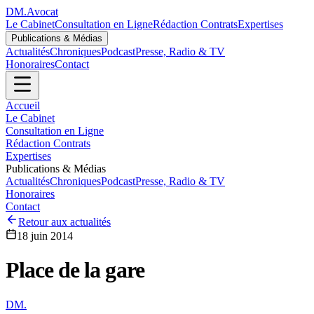
DM
.
Avocat
Le Cabinet
Consultation en Ligne
Rédaction Contrats
Expertises
Publications & Médias
Actualités
Chroniques
Podcast
Presse, Radio & TV
Honoraires
Contact
Accueil
Le Cabinet
Consultation en Ligne
Rédaction Contrats
Expertises
Publications & Médias
Actualités
Chroniques
Podcast
Presse, Radio & TV
Honoraires
Contact
Retour aux actualités
18 juin 2014
Place de la gare
DM
.