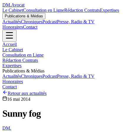
DM
.
Avocat
Le Cabinet
Consultation en Ligne
Rédaction Contrats
Expertises
Publications & Médias
Actualités
Chroniques
Podcast
Presse, Radio & TV
Honoraires
Contact
Accueil
Le Cabinet
Consultation en Ligne
Rédaction Contrats
Expertises
Publications & Médias
Actualités
Chroniques
Podcast
Presse, Radio & TV
Honoraires
Contact
Retour aux actualités
16 mai 2014
Sunny fog
DM
.