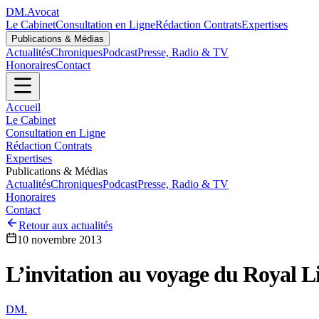
DM
.
Avocat
Le Cabinet
Consultation en Ligne
Rédaction Contrats
Expertises
Publications & Médias
Actualités
Chroniques
Podcast
Presse, Radio & TV
Honoraires
Contact
Accueil
Le Cabinet
Consultation en Ligne
Rédaction Contrats
Expertises
Publications & Médias
Actualités
Chroniques
Podcast
Presse, Radio & TV
Honoraires
Contact
Retour aux actualités
10 novembre 2013
L’invitation au voyage du Royal L
DM
.