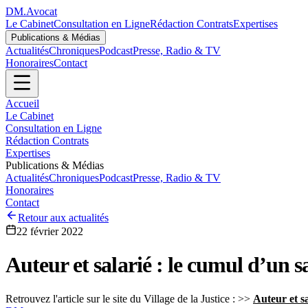
DM
.
Avocat
Le Cabinet
Consultation en Ligne
Rédaction Contrats
Expertises
Publications & Médias
Actualités
Chroniques
Podcast
Presse, Radio & TV
Honoraires
Contact
Accueil
Le Cabinet
Consultation en Ligne
Rédaction Contrats
Expertises
Publications & Médias
Actualités
Chroniques
Podcast
Presse, Radio & TV
Honoraires
Contact
Retour aux actualités
22 février 2022
Auteur et salarié : le cumul d’un 
Retrouvez l'article sur le site du Village de la Justice : >>
Auteur et s