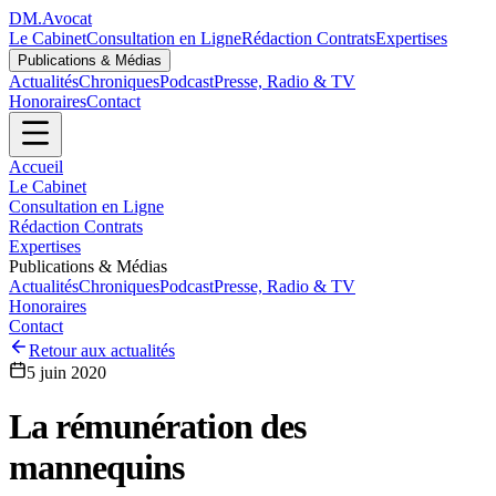
DM
.
Avocat
Le Cabinet
Consultation en Ligne
Rédaction Contrats
Expertises
Publications & Médias
Actualités
Chroniques
Podcast
Presse, Radio & TV
Honoraires
Contact
Accueil
Le Cabinet
Consultation en Ligne
Rédaction Contrats
Expertises
Publications & Médias
Actualités
Chroniques
Podcast
Presse, Radio & TV
Honoraires
Contact
Retour aux actualités
5 juin 2020
La rémunération des
mannequins