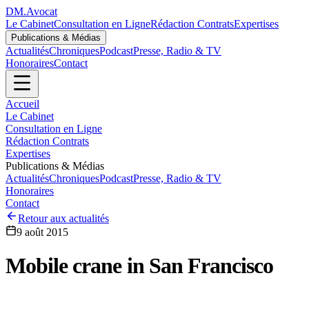
DM
.
Avocat
Le Cabinet
Consultation en Ligne
Rédaction Contrats
Expertises
Publications & Médias
Actualités
Chroniques
Podcast
Presse, Radio & TV
Honoraires
Contact
Accueil
Le Cabinet
Consultation en Ligne
Rédaction Contrats
Expertises
Publications & Médias
Actualités
Chroniques
Podcast
Presse, Radio & TV
Honoraires
Contact
Retour aux actualités
9 août 2015
Mobile crane in San Francisco