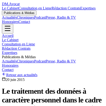
DM
.
Avocat
Le Cabinet
Consultation en Ligne
Rédaction Contrats
Expertises
Publications & Médias
Actualités
Chroniques
Podcast
Presse, Radio & TV
Honoraires
Contact
Accueil
Le Cabinet
Consultation en Ligne
Rédaction Contrats
Expertises
Publications & Médias
Actualités
Chroniques
Podcast
Presse, Radio & TV
Honoraires
Contact
Retour aux actualités
20 juin 2015
Le traitement des données à
caractère personnel dans le cadre