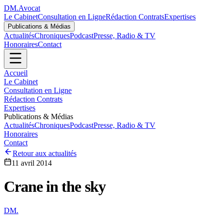
DM
.
Avocat
Le Cabinet
Consultation en Ligne
Rédaction Contrats
Expertises
Publications & Médias
Actualités
Chroniques
Podcast
Presse, Radio & TV
Honoraires
Contact
Accueil
Le Cabinet
Consultation en Ligne
Rédaction Contrats
Expertises
Publications & Médias
Actualités
Chroniques
Podcast
Presse, Radio & TV
Honoraires
Contact
Retour aux actualités
11 avril 2014
Crane in the sky
DM
.