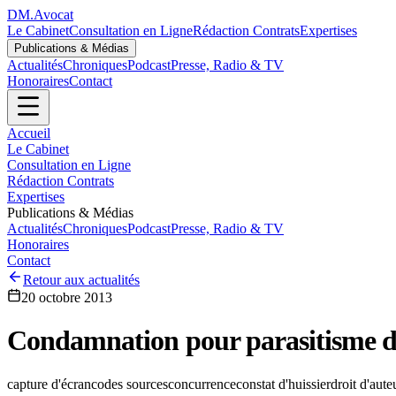
DM
.
Avocat
Le Cabinet
Consultation en Ligne
Rédaction Contrats
Expertises
Publications & Médias
Actualités
Chroniques
Podcast
Presse, Radio & TV
Honoraires
Contact
Accueil
Le Cabinet
Consultation en Ligne
Rédaction Contrats
Expertises
Publications & Médias
Actualités
Chroniques
Podcast
Presse, Radio & TV
Honoraires
Contact
Retour aux actualités
20 octobre 2013
Condamnation pour parasitisme d’un
capture d'écran
codes sources
concurrence
constat d'huissier
droit d'aute