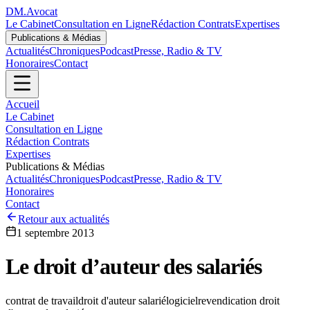
DM
.
Avocat
Le Cabinet
Consultation en Ligne
Rédaction Contrats
Expertises
Publications & Médias
Actualités
Chroniques
Podcast
Presse, Radio & TV
Honoraires
Contact
Accueil
Le Cabinet
Consultation en Ligne
Rédaction Contrats
Expertises
Publications & Médias
Actualités
Chroniques
Podcast
Presse, Radio & TV
Honoraires
Contact
Retour aux actualités
1 septembre 2013
Le droit d’auteur des salariés
contrat de travail
droit d'auteur salarié
logiciel
revendication droit